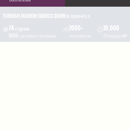
TURKISH FASHION FABRICS SHOW В ЦИФРАХ
74 стран
7000+
10.000
1000+ деловых человека
посетителя
Площадь m²
Благодаря
многовековым
знаниям
,
производству
и
опыту
БУРСА
продолжает
оставаться
мировым