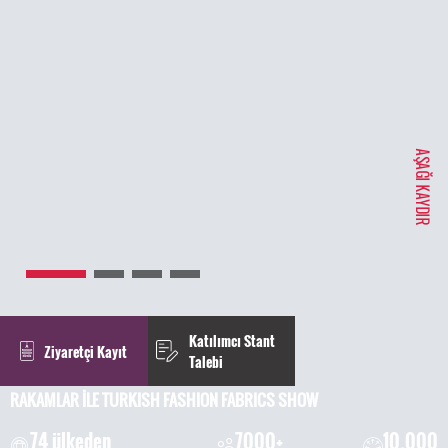
AŞAĞI KAYDIR
Katılımcı Stant
Ziyaretçi Kayıt
Talebi
RAKAMLAR İLE TURKISH FASHION FABRICS SHOW
74 ülkeden
7000+
10.000