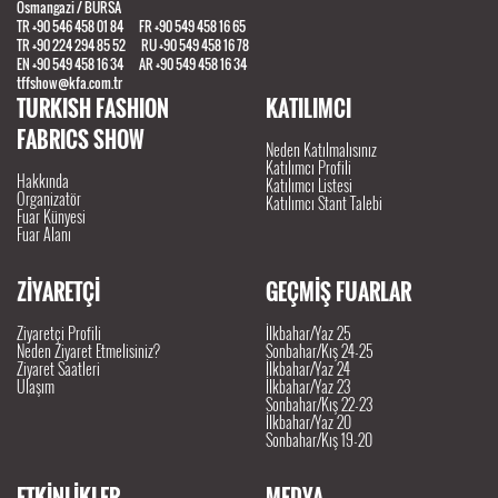
Osmangazi / BURSA
TR +90 546 458 01 84 FR +90 549 458 16 65
TR +90 224 294 85 52 RU +90 549 458 16 78
EN +90 549 458 16 34 AR +90 549 458 16 34
tffshow@kfa.com.tr
TURKISH FASHION
KATILIMCI
FABRICS SHOW
Neden Katılmalısınız
Katılımcı Profili
Hakkında
Katılımcı Listesi
Organizatör
Katılımcı Stant Talebi
Fuar Künyesi
Fuar Alanı
ZİYARETÇİ
GEÇMİŞ FUARLAR
Ziyaretçi Profili
İlkbahar/Yaz 25
Neden Ziyaret Etmelisiniz?
Sonbahar/Kış 24-25
Ziyaret Saatleri
İlkbahar/Yaz 24
Ulaşım
İlkbahar/Yaz 23
Sonbahar/Kış 22-23
İlkbahar/Yaz 20
Sonbahar/Kış 19-20
ETKİNLİKLER
MEDYA