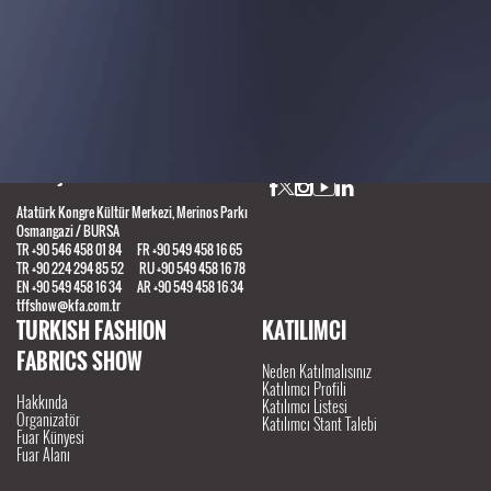
Bu fuar 5174 sayılı kanun gereğince TOBB (Türkiye Odalar ve Borsalar Birliği) denetiminde
düzenlenmektedir.
İLETİŞİM
Bizi Takip Edin
Atatürk Kongre Kültür Merkezi, Merinos Parkı
Osmangazi / BURSA
TR +90 546 458 01 84 FR +90 549 458 16 65
TR +90 224 294 85 52 RU +90 549 458 16 78
EN +90 549 458 16 34 AR +90 549 458 16 34
tffshow@kfa.com.tr
TURKISH FASHION
KATILIMCI
FABRICS SHOW
Neden Katılmalısınız
Katılımcı Profili
Hakkında
Katılımcı Listesi
Organizatör
Katılımcı Stant Talebi
Fuar Künyesi
Fuar Alanı