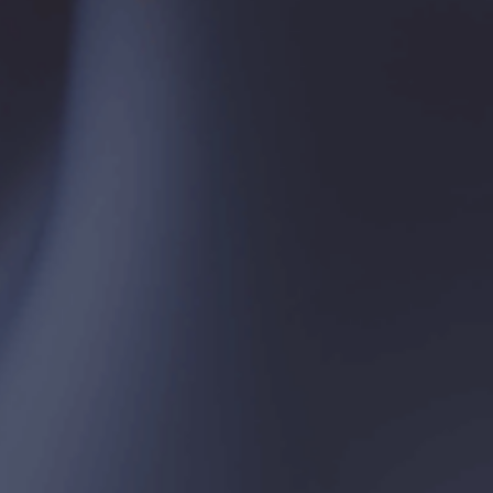
ORGANİZATÖR
DESTEKLEYENLER