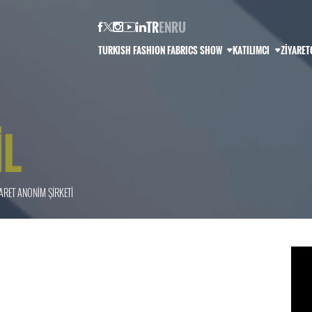
TR
EN
RU
İL
ARET ANONİM ŞİRKETİ