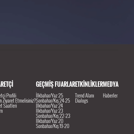
tedir.
ARETÇİ
GEÇMİŞ FUARLAR
ETKİNLİKLER
MEDYA
tçi Profili
İlkbahar/Yaz 25
Trend Alanı
Haberler
 Ziyaret Etmelisiniz?
Sonbahar/Kış 24-25
Dialogs
et Saatleri
İlkbahar/Yaz 24
ım
İlkbahar/Yaz 23
Sonbahar/Kış 22-23
İlkbahar/Yaz 20
Sonbahar/Kış 19-20