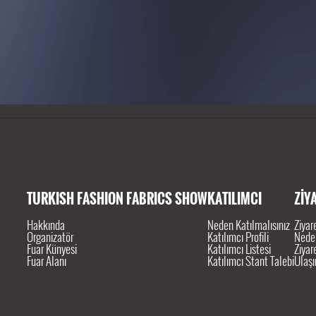
ar 5174 sayılı kanun gereğince TOBB (Türkiye Odalar ve Borsalar Birliği) denetiminde düzenlenmek
TURKISH FASHION FABRICS SHOW
KATILIMCI
ZİY
Hakkında
Neden Katılmalısınız
Ziyare
Organizatör
Katılımcı Profili
Neden
Fuar Künyesi
Katılımcı Listesi
Ziyar
Fuar Alanı
Katılımcı Stant Talebi
Ulaş