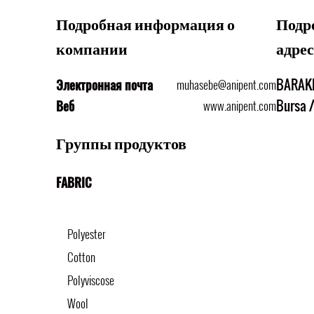
Подробная информация о
Подр
компании
адре
BARAKF
muhasebe@anipent.com
Электронная почта
Bursa /
www.anipent.com
Веб
Группы продуктов
FABRIC
Polyester
Cotton
Polyviscose
Wool