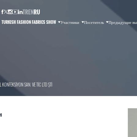
TR
EN
RU
TURKISH FASHION FA
L KONFEKSİYON SAN. VE TİC LTD ŞTİ
и