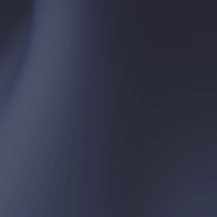
ПАРТНЕРЫ
а организуется под надзором Ассоциации Палат и Бирж Турецкой Республики, в соответств