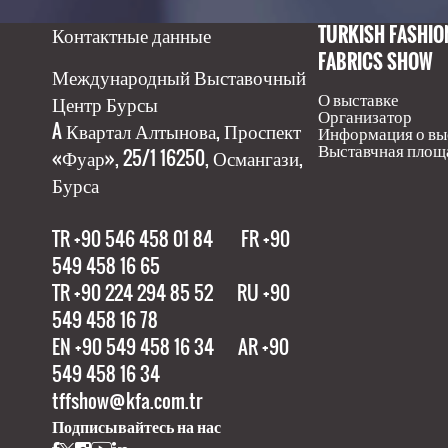
Контактные данные
TURKISH FASHIO
FABRICS SHOW
Международный Выставочный
О выставке
Центр Бурсы
Организатор
A Квартал Алтынова, Проспект
Информация о вы
Выставчная площ
«Фуар», 25/1 16250, Османгази,
Бурса
TR +90 546 458 01 84 FR +90
549 458 16 65
TR +90 224 294 85 52 RU +90
549 458 16 78
EN +90 549 458 16 34 AR +90
549 458 16 34
tffshow@kfa.com.tr
Подписывайтесь на нас