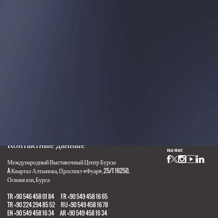
Настоящая выставка организуется под надзором Ассоциации Палат и Бирж Турецкой Республики, в
соответствии с законом 5174.
Контактные данные
Подписывайтесь
на нас
Международный Выставочный Центр Бурсы
A Квартал Алтынова, Проспект «Фуар», 25/1 16250,
Османгази, Бурса
TR +90 546 458 01 84 FR +90 549 458 16 65
TR +90 224 294 85 52 RU +90 549 458 16 78
EN +90 549 458 16 34 AR +90 549 458 16 34