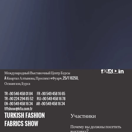
Настоящая выставка организуется под надзором Ассоциации Палат и Бирж Турецкой Республики, в
соответствии с законом 5174.
Контактные данные
Подписывайтесь
на нас
Международный Выставочный Центр Бурсы
A Квартал Алтынова, Проспект «Фуар», 25/1 16250,
Османгази, Бурса
TR +90 546 458 01 84 FR +90 549 458 16 65
TR +90 224 294 85 52 RU +90 549 458 16 78
EN +90 549 458 16 34 AR +90 549 458 16 34
tffshow@kfa.com.tr
TURKISH FASHION
Участники
FABRICS SHOW
Почему вы должны посетить
выставку?