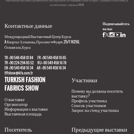
Настоящая выставка организуется под надзором Ассоциации Палат и Бирж Турецкой Республики, в
соответствии с законом 5174.
Контактные данные
Подписывайтесь
на нас
Международный Выставочный Центр Бурсы
A Квартал Алтынова, Проспект «Фуар», 25/1 16250,
Османгази, Бурса
TR +90 546 458 01 84 FR +90 549 458 16 65
TR +90 224 294 85 52 RU +90 549 458 16 78
EN +90 549 458 16 34 AR +90 549 458 16 34
tffshow@kfa.com.tr
TURKISH FASHION
Участники
FABRICS SHOW
Почему вы должны посетить
выставку?
О выставке
Профиль участника
Организатор
Список участников
Информация о выставке
Запрос на стенд участника
Выставчная площадь
Посетитель
Предыдущие выставки